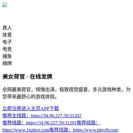
真人
体育
电子
电竞
捕鱼
棋牌
美女荷官 · 在线发牌
全网最美荷官，倾情出演，极致视觉盛宴，多元游戏种类，为
您带来最舒心的游戏体验。
立即注册
进入主页
APP下载
推荐主线路：
https://34.96.227.59:31202
推荐线路：
https://34.96.227.59:31201
推荐线路：
https://www.1nzkex.com
推荐线路：
https://www.plov9r.com