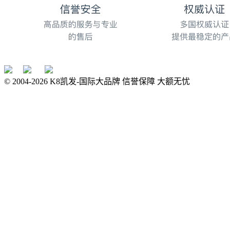
© 2004-
2026
K8凯发-国际大品牌 信誉保障 大额无忧