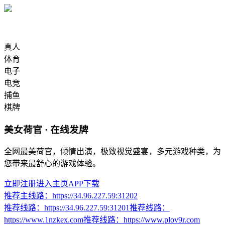
真人
体育
电子
电竞
捕鱼
棋牌
美女荷官 · 在线发牌
全网最美荷官，倾情出演，极致视觉盛宴，多元游戏种类，为
您带来最舒心的游戏体验。
立即注册
进入主页
APP下载
推荐主线路：
https://34.96.227.59:31202
推荐线路：
https://34.96.227.59:31201
推荐线路：
https://www.1nzkex.com
推荐线路：
https://www.plov9r.com