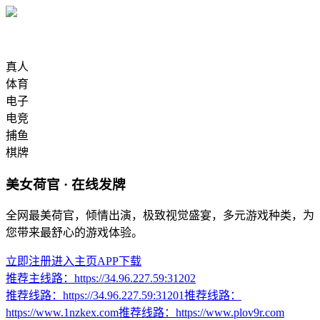
真人
体育
电子
电竞
捕鱼
棋牌
美女荷官 · 在线发牌
全网最美荷官，倾情出演，极致视觉盛宴，多元游戏种类，为
您带来最舒心的游戏体验。
立即注册
进入主页
APP下载
推荐主线路：
https://34.96.227.59:31202
推荐线路：
https://34.96.227.59:31201
推荐线路：
https://www.1nzkex.com
推荐线路：
https://www.plov9r.com