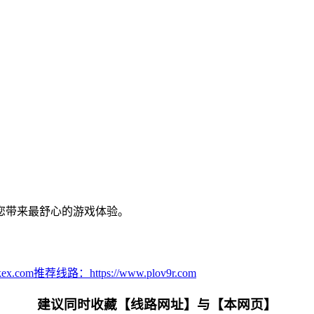
您带来最舒心的游戏体验。
kex.com
推荐线路：
https://www.plov9r.com
建议同时收藏【线路网址】与【本网页】