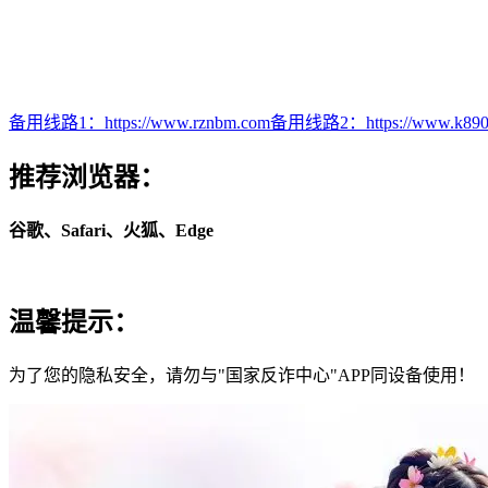
备用线路
1
：
https://www.rznbm.com
备用线路
2
：
https://www.k89
推荐浏览器：
谷歌、Safari、火狐、Edge
温馨提示：
为了您的隐私安全，请勿与"国家反诈中心"APP同设备使用！