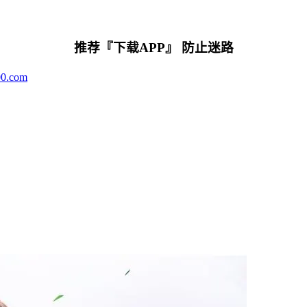
推荐『下载APP』 防止迷路
00.com